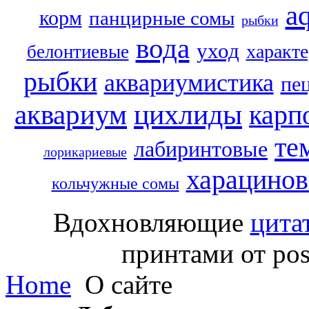
a
корм
панцирные сомы
рыбки
вода
уход
характ
белонтиевые
рыбки
аквариумистика
пе
аквариум
цихлиды
карп
те
лабиринтовые
лорикариевые
харацино
кольчужные сомы
Вдохновляющие
цита
принтами от pos
Home
О сайте