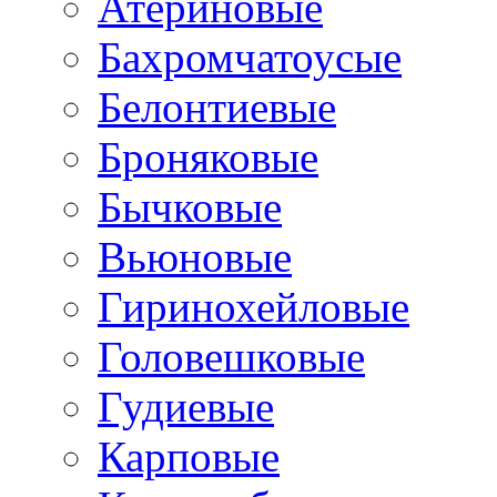
Атериновые
Бахромчатоусые
Белонтиевые
Броняковые
Бычковые
Вьюновые
Гиринохейловые
Головешковые
Гудиевые
Карповые