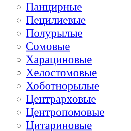
Панцирные
Пецилиевые
Полурылые
Сомовые
Харациновые
Хелостомовые
Хоботнорылые
Центрарховые
Центропомовые
Цитариновые