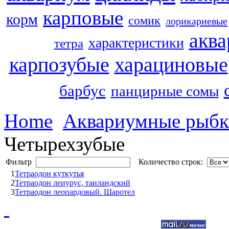
карповые
корм
сомик
лорикариевые
акв
характеристики
тетра
харациновые
карпозубые
барбус
панцирные сомы
Home
Аквариумные рыб
Четырехзубые
Фильтр
Количество строк:
1
Тетраодон куткутья
2
Тетраодон леиурус, таиландский
3
Тетраодон леопардовый. Шаротел