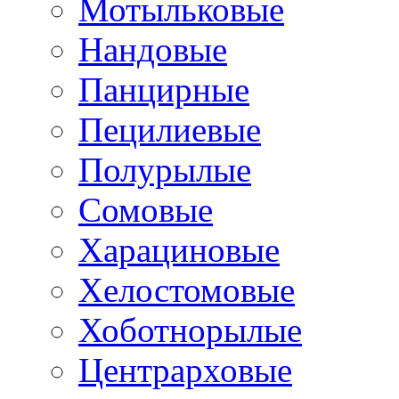
Мотыльковые
Нандовые
Панцирные
Пецилиевые
Полурылые
Сомовые
Харациновые
Хелостомовые
Хоботнорылые
Центрарховые