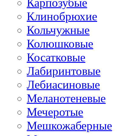
Карпозубые
Клинобрюхие
Кольчужные
Колюшковые
Косатковые
Лабиринтовые
Лебиасиновые
Меланотеневые
Мечеротые
Мешкожаберные