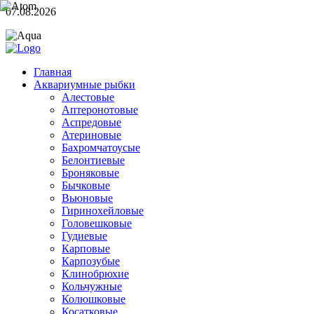
07.08.2026
Главная
Аквариумные рыбки
Алестовые
Аптеронотовые
Аспредовые
Атериновые
Бахромчатоусые
Белонтиевые
Броняковые
Бычковые
Вьюновые
Гиринохейловые
Головешковые
Гудиевые
Карповые
Карпозубые
Клинобрюхие
Кольчужные
Колюшковые
Косатковые