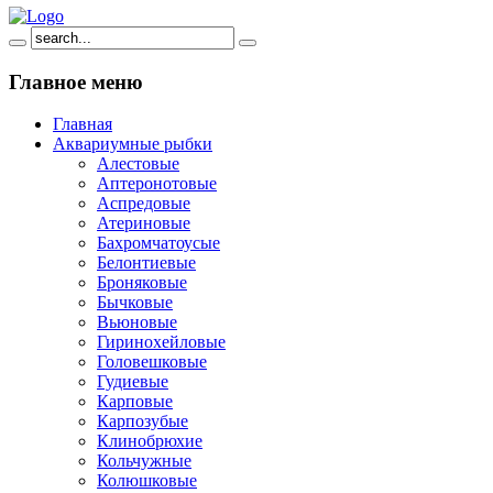
Главное
меню
Главная
Аквариумные рыбки
Алестовые
Аптеронотовые
Аспредовые
Атериновые
Бахромчатоусые
Белонтиевые
Броняковые
Бычковые
Вьюновые
Гиринохейловые
Головешковые
Гудиевые
Карповые
Карпозубые
Клинобрюхие
Кольчужные
Колюшковые