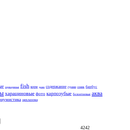
fish
ые
содержание
корм
барбус
гурами
сомик
лорикариевые
данио
ды
аква
харациновые
карпозубые
фото
белонтиевые
риумистика
цихлазома
4242