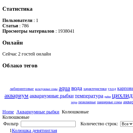
Статистика
Пользователи
: 1
Статьи
: 786
Просмотры материалов
: 1938041
Онлайн
Сейчас 2 гостей онлайн
Облако
тегов
aqua
вода
карпов
лабиринтовые
уход
характеристики
кольчужные сомы
цихли
аквариум
температура
аквариумные рыбки
рыбки
аква
пецилиевые
панцирные сомы
тетра
Home
Аквариумные рыбки
Колюшковые
Колюшковые
Фильтр
Количество строк:
1
Колюшка девятииглая