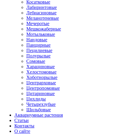
Косатковые
Лабиринтовые
Лебиасиновые
Меланотеневые
Мечеротые
Мешкожаберные
Мотыльковые
Нандовые
Панцирные
Пецилиевые
Полурылые
Сомовые
Харациновые
Хелостомовые
Хоботнорылые
Центрарховые
Центропомовые
Цитариновые
Цихлиды
Четырехзубые
Шильбовые
Аквариумные растения
Статьи
Контакты
О сайте