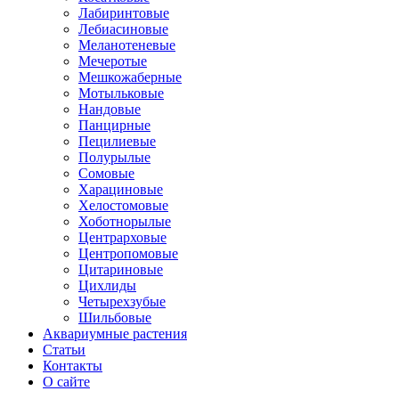
Лабиринтовые
Лебиасиновые
Меланотеневые
Мечеротые
Мешкожаберные
Мотыльковые
Нандовые
Панцирные
Пецилиевые
Полурылые
Сомовые
Харациновые
Хелостомовые
Хоботнорылые
Центрарховые
Центропомовые
Цитариновые
Цихлиды
Четырехзубые
Шильбовые
Аквариумные растения
Статьи
Контакты
О сайте