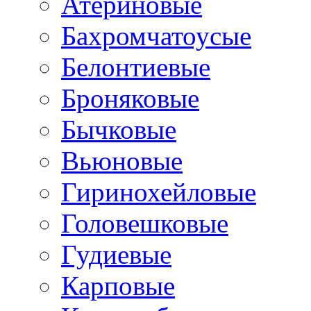
Атериновые
Бахромчатоусые
Белонтиевые
Броняковые
Бычковые
Вьюновые
Гиринохейловые
Головешковые
Гудиевые
Карповые