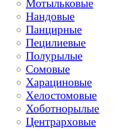
Мотыльковые
Нандовые
Панцирные
Пецилиевые
Полурылые
Сомовые
Харациновые
Хелостомовые
Хоботнорылые
Центрарховые