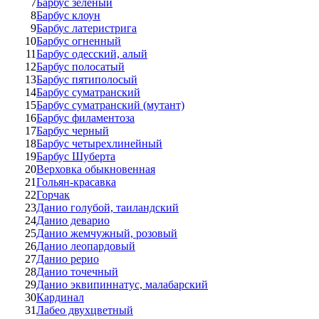
7
Барбус зеленый
8
Барбус клоун
9
Барбус латеристрига
10
Барбус огненный
11
Барбус одесский, алый
12
Барбус полосатый
13
Барбус пятиполосый
14
Барбус суматранский
15
Барбус суматранский (мутант)
16
Барбус филаментоза
17
Барбус черный
18
Барбус четырехлинейный
19
Барбус Шуберта
20
Верховка обыкновенная
21
Гольян-красавка
22
Горчак
23
Данио голубой, таиландский
24
Данио деварио
25
Данио жемчужный, розовый
26
Данио леопардовый
27
Данио рерио
28
Данио точечный
29
Данио эквипиннатус, малабарский
30
Кардинал
31
Лабео двухцветный