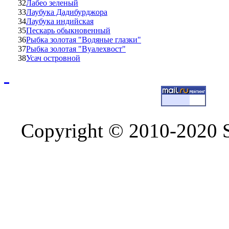
32
Лабео зеленый
33
Лаубука Дадибурджора
34
Лаубука индийская
35
Пескарь обыкновенный
36
Рыбка золотая "Водяные глазки"
37
Рыбка золотая "Вуалехвост"
38
Усач островной
Copyright © 2010-2020 