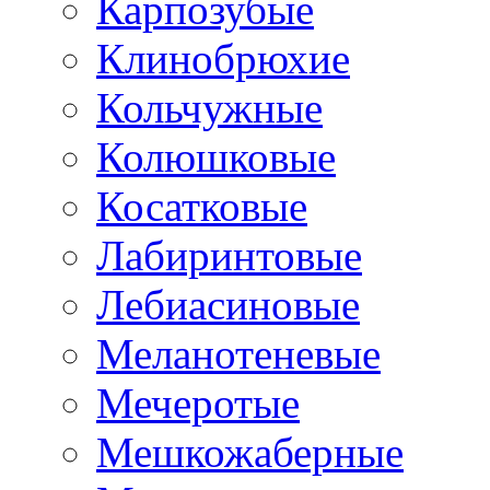
Карпозубые
Клинобрюхие
Кольчужные
Колюшковые
Косатковые
Лабиринтовые
Лебиасиновые
Меланотеневые
Мечеротые
Мешкожаберные