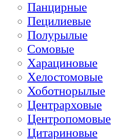
Панцирные
Пецилиевые
Полурылые
Сомовые
Харациновые
Хелостомовые
Хоботнорылые
Центрарховые
Центропомовые
Цитариновые