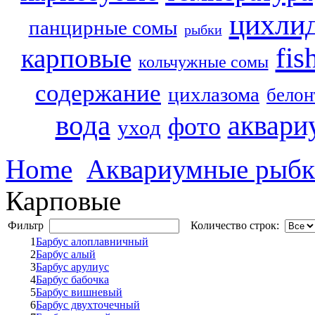
цихли
панцирные сомы
рыбки
fis
карповые
кольчужные сомы
содержание
цихлазома
белон
вода
аквари
фото
уход
Home
Аквариумные рыб
Карповые
Фильтр
Количество строк:
1
Барбус алоплавничный
2
Барбус алый
3
Барбус арулиус
4
Барбус бабочка
5
Барбус вишневый
6
Барбус двухточечный