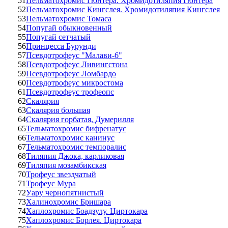
51
Пельматохромис Гюнтера. Хромидотиляпия Гюнтера
52
Пельматохромис Кингслея. Хромидотиляпия Кингслея
53
Пельматохромис Томаса
54
Попугай обыкновенный
55
Попугай сетчатый
56
Принцесса Бурунди
57
Псевдотрофеус "Малави-6"
58
Псевдотрофеус Ливингстона
59
Псевдотрофеус Ломбардо
60
Псевдотрофеус микростома
61
Псевдотрофеус трофеопс
62
Скалярия
63
Скалярия большая
64
Скалярия горбатая, Думерилля
65
Тельматохромис бифренатус
66
Тельматохромис канинус
67
Тельматохромис темпоралис
68
Тиляпия Джока, карликовая
69
Тиляпия мозамбикская
70
Трофеус звездчатый
71
Трофеус Мура
72
Уару чернопятнистый
73
Халинохромис Бришара
74
Хаплохромис Боадзулу. Циртокара
75
Хаплохромис Борлея. Циртокара