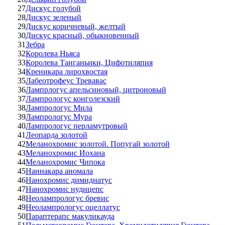
27
Дискус голубой
28
Дискус зеленый
29
Дискус коричневый, желтый
30
Дискус красный, обыкновенный
31
Зебра
32
Королева Ньяса
33
Королева Танганьики, Цифотиляпия
34
Креникара лирохвостая
35
Лабеотрофеус Тревавас
36
Лампрлогус апельсиновый, цитроновый
37
Лампрологус конголезский
38
Лампрологус Мила
39
Лампрологус Мура
40
Лампрологус перламутровый
41
Леопарда золотой
42
Меланохромис золотой. Попугай золотой
43
Меланохромис Иохана
44
Меланохромис Чипока
45
Наннакара аномала
46
Нанохромис димидиатус
47
Нанохромис нудицепс
48
Неолампрологус бревис
49
Неолампрологус оцеллатус
50
Параптерапс макуликауда