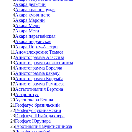
2
Акара дельфин
3
Акара красногрудая
4
Акара курвицепс
5
Акара Марони
6
Акара Мери
7
Акара Мета
8
Акара парагвайская
9
Акара перуанская
10
Акара Порту-Алегри
11
Аномалохромис Томаса
12
Апистограмма Агассиза
13
Апистограмма альтиспиноза
14
Апистограмма Борелла
15
Апистограмма какаду
16
Апистограмма Корумба
17
Апистограмма Рамиреза
18
Астатотиляпия Бертона
19
Астронотус
20
Аулонокара Бенша
21
Геофагус бразильский
22
Геофагус суринамский
23
Геофагус Штайндахнера
24
Геофаус Юрупара
25
Геротиляпия мультиспиноза
26
Дельфин голубой