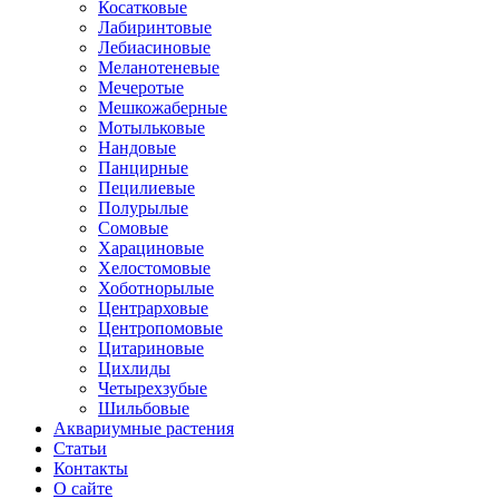
Косатковые
Лабиринтовые
Лебиасиновые
Меланотеневые
Мечеротые
Мешкожаберные
Мотыльковые
Нандовые
Панцирные
Пецилиевые
Полурылые
Сомовые
Харациновые
Хелостомовые
Хоботнорылые
Центрарховые
Центропомовые
Цитариновые
Цихлиды
Четырехзубые
Шильбовые
Аквариумные растения
Статьи
Контакты
О сайте