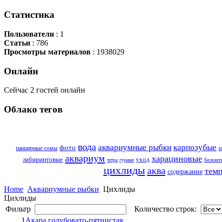
Статистика
Пользователи
: 1
Статьи
: 786
Просмотры материалов
: 1938029
Онлайн
Сейчас 2 гостей онлайн
Облако
тегов
вода
аквариумные рыбки
карпозубые
фото
панцирные сомы
ц
аквариум
харациновые
лабиринтовые
уход
белонт
тетра
гурами
цихлиды
аква
темп
содержание
Home
Аквариумные рыбки
Цихлиды
Цихлиды
Фильтр
Количество строк:
1
Акара голубовато-пятнистая