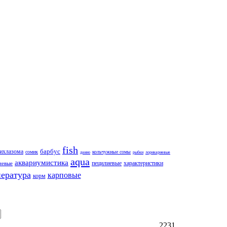
fish
ихлазома
барбус
сомик
кольчужные сомы
данио
рыбки
лорикариевые
aqua
аквариумистика
пецилиевые
иевые
характеристики
ература
карповые
корм
2231