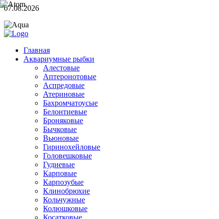
07.08.2026
Главная
Аквариумные рыбки
Алестовые
Аптеронотовые
Аспредовые
Атериновые
Бахромчатоусые
Белонтиевые
Броняковые
Бычковые
Вьюновые
Гиринохейловые
Головешковые
Гудиевые
Карповые
Карпозубые
Клинобрюхие
Кольчужные
Колюшковые
Косатковые