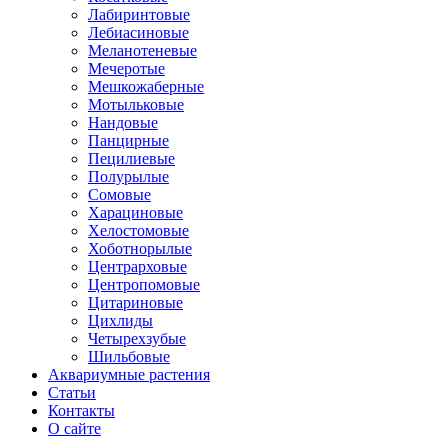
Лабиринтовые
Лебиасиновые
Меланотеневые
Мечеротые
Мешкожаберные
Мотыльковые
Нандовые
Панцирные
Пецилиевые
Полурылые
Сомовые
Харациновые
Хелостомовые
Хоботнорылые
Центрарховые
Центропомовые
Цитариновые
Цихлиды
Четырехзубые
Шильбовые
Аквариумные растения
Статьи
Контакты
О сайте