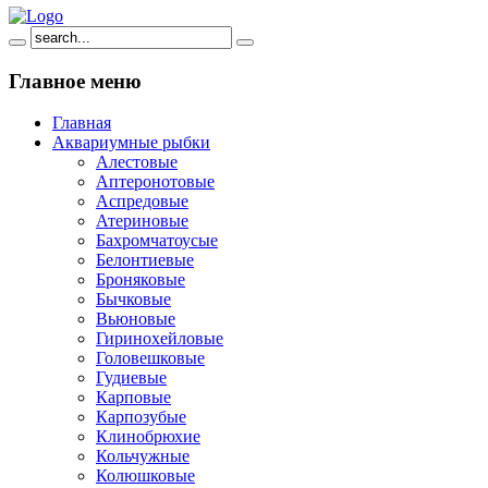
Главное
меню
Главная
Аквариумные рыбки
Алестовые
Аптеронотовые
Аспредовые
Атериновые
Бахромчатоусые
Белонтиевые
Броняковые
Бычковые
Вьюновые
Гиринохейловые
Головешковые
Гудиевые
Карповые
Карпозубые
Клинобрюхие
Кольчужные
Колюшковые