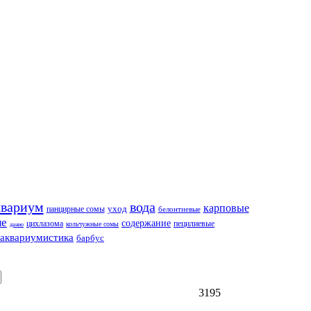
квариум
вода
карповые
панцирные сомы
уход
белонтиевые
ые
содержание
цихлазома
пецилиевые
кольчужные сомы
данио
аквариумистика
барбус
3195