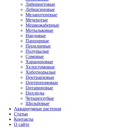
Лабиринтовые
Лебиасиновые
Меланотеневые
Мечеротые
Мешкожаберные
Мотыльковые
Нандовые
Панцирные
Пецилиевые
Полурылые
Сомовые
Харациновые
Хелостомовые
Хоботнорылые
Центрарховые
Центропомовые
Цитариновые
Цихлиды
Четырехзубые
Шильбовые
Аквариумные растения
Статьи
Контакты
О сайте