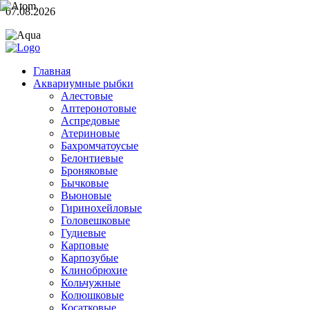
07.08.2026
Главная
Аквариумные рыбки
Алестовые
Аптеронотовые
Аспредовые
Атериновые
Бахромчатоусые
Белонтиевые
Броняковые
Бычковые
Вьюновые
Гиринохейловые
Головешковые
Гудиевые
Карповые
Карпозубые
Клинобрюхие
Кольчужные
Колюшковые
Косатковые