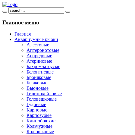
Главное
меню
Главная
Аквариумные рыбки
Алестовые
Аптеронотовые
Аспредовые
Атериновые
Бахромчатоусые
Белонтиевые
Броняковые
Бычковые
Вьюновые
Гиринохейловые
Головешковые
Гудиевые
Карповые
Карпозубые
Клинобрюхие
Кольчужные
Колюшковые