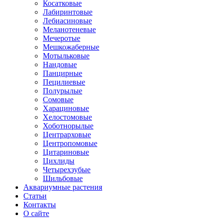
Косатковые
Лабиринтовые
Лебиасиновые
Меланотеневые
Мечеротые
Мешкожаберные
Мотыльковые
Нандовые
Панцирные
Пецилиевые
Полурылые
Сомовые
Харациновые
Хелостомовые
Хоботнорылые
Центрарховые
Центропомовые
Цитариновые
Цихлиды
Четырехзубые
Шильбовые
Аквариумные растения
Статьи
Контакты
О сайте