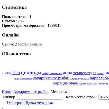
Статистика
Пользователи
: 1
Статьи
: 786
Просмотры материалов
: 1938041
Онлайн
Сейчас 2 гостей онлайн
Облако
тегов
цихлиды
аква
fish
aqua
а
температура
лабиринтовые
сомик
аквариумные рыбки
карпозуб
характеристики
тетра
лорикариевые
харациновые
фото
корм
гурами
рыбки
Home
Аквариумные рыбки
Мечеротые
Фильтр
Количество строк:
1
Мечерот, Щучка мечеротая