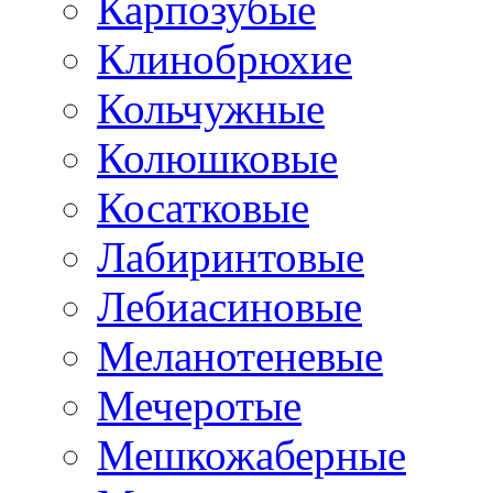
Карпозубые
Клинобрюхие
Кольчужные
Колюшковые
Косатковые
Лабиринтовые
Лебиасиновые
Меланотеневые
Мечеротые
Мешкожаберные