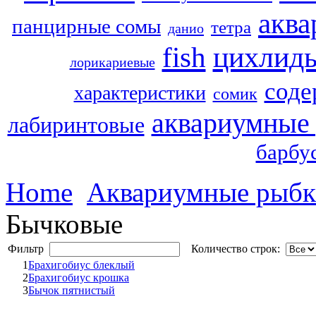
аква
панцирные сомы
тетра
данио
цихлид
fish
лорикариевые
соде
характеристики
сомик
аквариумные
лабиринтовые
барбу
Home
Аквариумные рыб
Бычковые
Фильтр
Количество строк:
1
Брахигобиус блеклый
2
Брахигобиус крошка
3
Бычок пятнистый