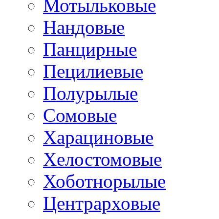
Мотыльковые
Нандовые
Панцирные
Пецилиевые
Полурылые
Сомовые
Харациновые
Хелостомовые
Хоботнорылые
Центрарховые