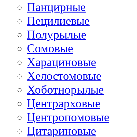
Панцирные
Пецилиевые
Полурылые
Сомовые
Харациновые
Хелостомовые
Хоботнорылые
Центрарховые
Центропомовые
Цитариновые