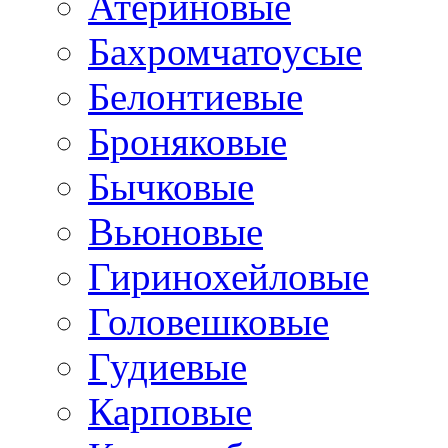
Атериновые
Бахромчатоусые
Белонтиевые
Броняковые
Бычковые
Вьюновые
Гиринохейловые
Головешковые
Гудиевые
Карповые