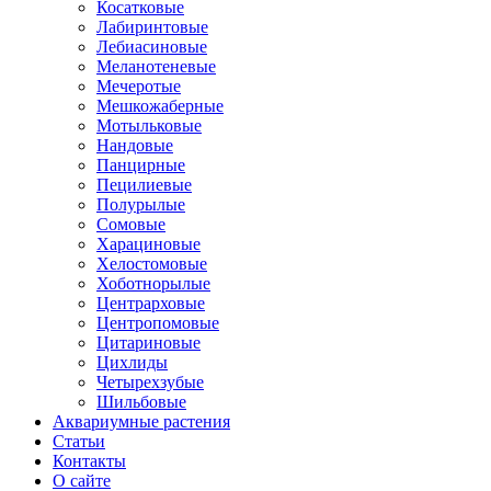
Косатковые
Лабиринтовые
Лебиасиновые
Меланотеневые
Мечеротые
Мешкожаберные
Мотыльковые
Нандовые
Панцирные
Пецилиевые
Полурылые
Сомовые
Харациновые
Хелостомовые
Хоботнорылые
Центрарховые
Центропомовые
Цитариновые
Цихлиды
Четырехзубые
Шильбовые
Аквариумные растения
Статьи
Контакты
О сайте