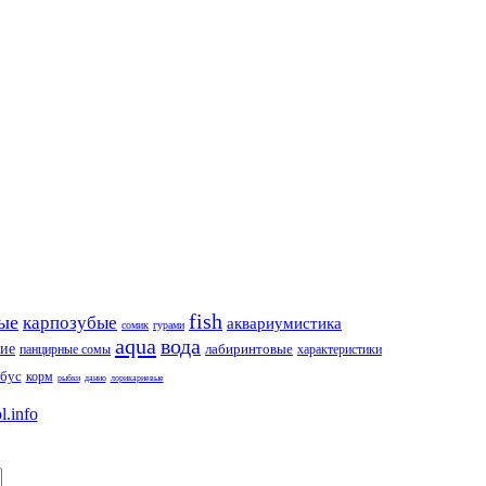
fish
ые
карпозубые
аквариумистика
сомик
гурами
aqua
вода
ие
лабиринтовые
панцирные сомы
характеристики
бус
корм
рыбки
данио
лорикариевые
l.info