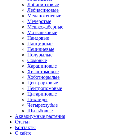
Лабиринтовые
Лебиасиновые
Меланотеневые
Мечеротые
Мешкожаберные
Мотыльковые
Нандовые
Панцирные
Пецилиевые
Полурылые
Сомовые
Харациновые
Хелостомовые
Хоботнорылые
Центрарховые
Центропомовые
Цитариновые
Цихлиды
Четырехзубые
Шильбовые
Аквариумные растения
Статьи
Контакты
О сайте