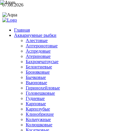
07.08.2026
Главная
Аквариумные рыбки
Алестовые
Аптеронотовые
Аспредовые
Атериновые
Бахромчатоусые
Белонтиевые
Броняковые
Бычковые
Вьюновые
Гиринохейловые
Головешковые
Гудиевые
Карповые
Карпозубые
Клинобрюхие
Кольчужные
Колюшковые
Косатковые