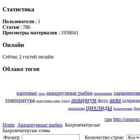
Статистика
Пользователи
: 1
Статьи
: 786
Просмотры материалов
: 1938041
Онлайн
Сейчас 2 гостей онлайн
Облако
тегов
харацинов
карповые
аквариумные рыбки
пецилиевые
тетра
аквариум
аква
температура
фото
содержан
уход
кольчужные сомы
цихлиды
цихлазома
бар
белонтиевые
там
http://omnopo
Home
Аквариумные рыбки
Бахромчатоусые
Бахромчатоусые сомы
Фильтр
Количество строк: