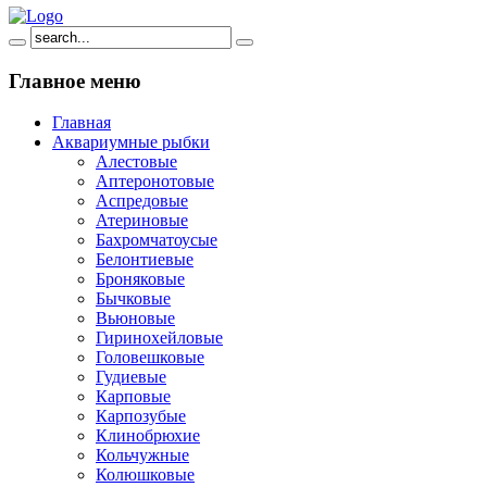
Главное
меню
Главная
Аквариумные рыбки
Алестовые
Аптеронотовые
Аспредовые
Атериновые
Бахромчатоусые
Белонтиевые
Броняковые
Бычковые
Вьюновые
Гиринохейловые
Головешковые
Гудиевые
Карповые
Карпозубые
Клинобрюхие
Кольчужные
Колюшковые