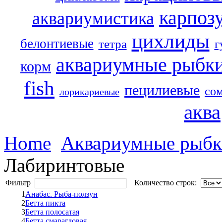
карпоз
аквариумистика
цихлиды
белонтиевые
г
тетра
аквариумные рыбк
корм
fish
пецилиевые
со
лорикариевые
аква
Home
Аквариумные рыб
Лабиринтовые
Фильтр
Количество строк:
1
Анабас. Рыба-ползун
2
Бетта пикта
3
Бетта полосатая
4
Бетта смарагдовая