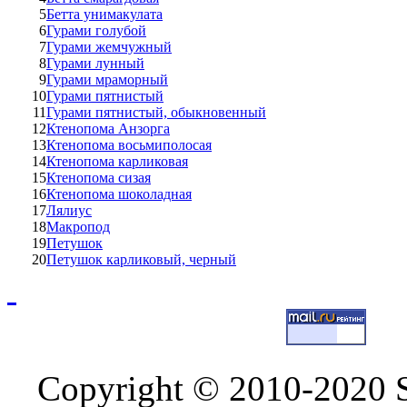
5
Бетта унимакулата
6
Гурами голубой
7
Гурами жемчужный
8
Гурами лунный
9
Гурами мраморный
10
Гурами пятнистый
11
Гурами пятнистый, обыкновенный
12
Ктенопома Анзорга
13
Ктенопома восьмиполосая
14
Ктенопома карликовая
15
Ктенопома сизая
16
Ктенопома шоколадная
17
Лялиус
18
Макропод
19
Петушок
20
Петушок карликовый, черный
Copyright © 2010-2020 