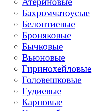
Атериновые
Бахромчатоусые
Белонтиевые
Броняковые
Бычковые
Вьюновые
Гиринохейловые
Головешковые
Гудиевые
Карповые