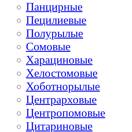
Панцирные
Пецилиевые
Полурылые
Сомовые
Харациновые
Хелостомовые
Хоботнорылые
Центрарховые
Центропомовые
Цитариновые