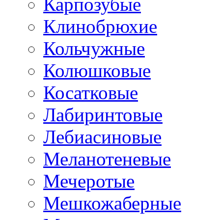
Карпозубые
Клинобрюхие
Кольчужные
Колюшковые
Косатковые
Лабиринтовые
Лебиасиновые
Меланотеневые
Мечеротые
Мешкожаберные