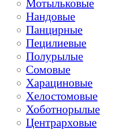
Мотыльковые
Нандовые
Панцирные
Пецилиевые
Полурылые
Сомовые
Харациновые
Хелостомовые
Хоботнорылые
Центрарховые