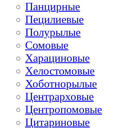
Панцирные
Пецилиевые
Полурылые
Сомовые
Харациновые
Хелостомовые
Хоботнорылые
Центрарховые
Центропомовые
Цитариновые