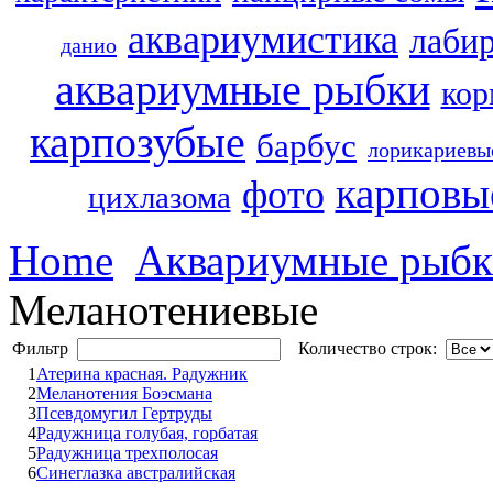
аквариумистика
лаби
данио
аквариумные рыбки
кор
карпозубые
барбус
лорикариевы
карповы
фото
цихлазома
Home
Аквариумные рыб
Меланотениевые
Фильтр
Количество строк:
1
Атерина красная. Радужник
2
Меланотения Боэсмана
3
Псевдомугил Гертруды
4
Радужница голубая, горбатая
5
Радужница трехполосая
6
Синеглазка австралийская