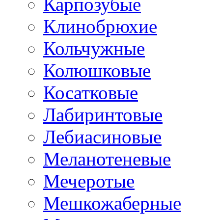
Карпозубые
Клинобрюхие
Кольчужные
Колюшковые
Косатковые
Лабиринтовые
Лебиасиновые
Меланотеневые
Мечеротые
Мешкожаберные