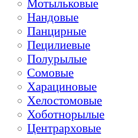
Мотыльковые
Нандовые
Панцирные
Пецилиевые
Полурылые
Сомовые
Харациновые
Хелостомовые
Хоботнорылые
Центрарховые