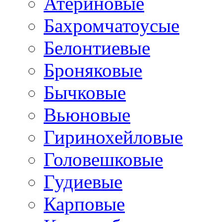
Атериновые
Бахромчатоусые
Белонтиевые
Броняковые
Бычковые
Вьюновые
Гиринохейловые
Головешковые
Гудиевые
Карповые