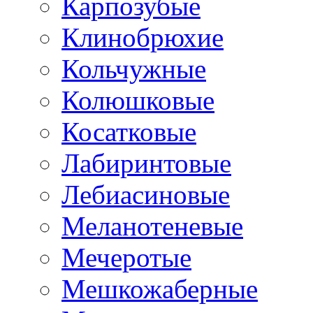
Карпозубые
Клинобрюхие
Кольчужные
Колюшковые
Косатковые
Лабиринтовые
Лебиасиновые
Меланотеневые
Мечеротые
Мешкожаберные