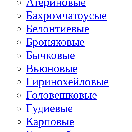
Атериновые
Бахромчатоусые
Белонтиевые
Броняковые
Бычковые
Вьюновые
Гиринохейловые
Головешковые
Гудиевые
Карповые