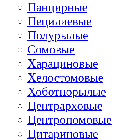
Панцирные
Пецилиевые
Полурылые
Сомовые
Харациновые
Хелостомовые
Хоботнорылые
Центрарховые
Центропомовые
Цитариновые