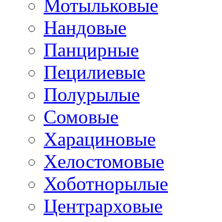
Мотыльковые
Нандовые
Панцирные
Пецилиевые
Полурылые
Сомовые
Харациновые
Хелостомовые
Хоботнорылые
Центрарховые