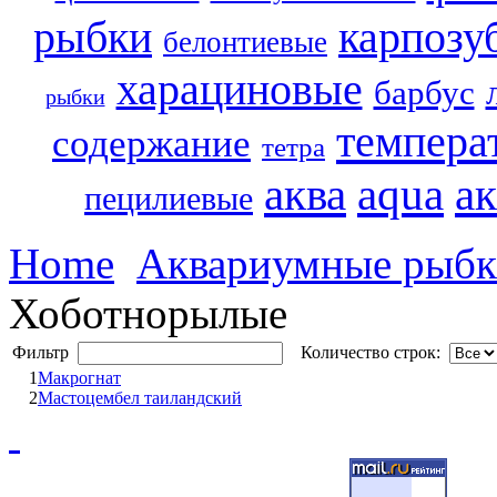
рыбки
карпозу
белонтиевые
харациновые
барбус
рыбки
темпера
содержание
тетра
аква
aqua
а
пецилиевые
Home
Аквариумные рыб
Хоботнорылые
Фильтр
Количество строк:
1
Макрогнат
2
Мастоцембел таиландский