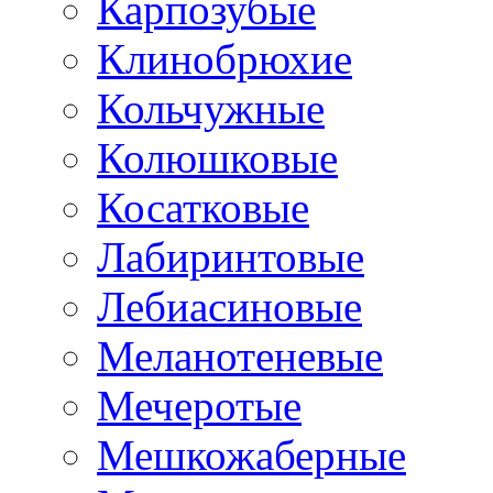
Карпозубые
Клинобрюхие
Кольчужные
Колюшковые
Косатковые
Лабиринтовые
Лебиасиновые
Меланотеневые
Мечеротые
Мешкожаберные