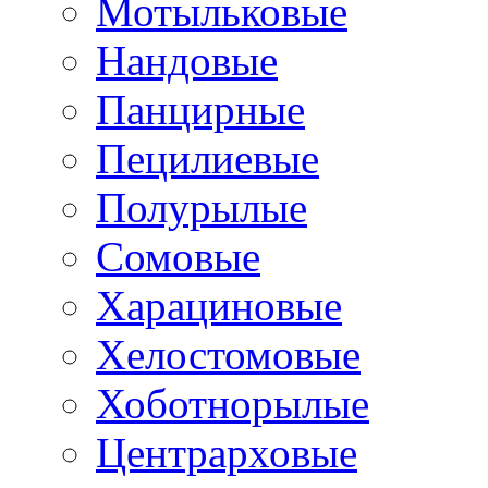
Мотыльковые
Нандовые
Панцирные
Пецилиевые
Полурылые
Сомовые
Харациновые
Хелостомовые
Хоботнорылые
Центрарховые