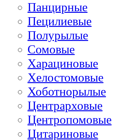
Панцирные
Пецилиевые
Полурылые
Сомовые
Харациновые
Хелостомовые
Хоботнорылые
Центрарховые
Центропомовые
Цитариновые