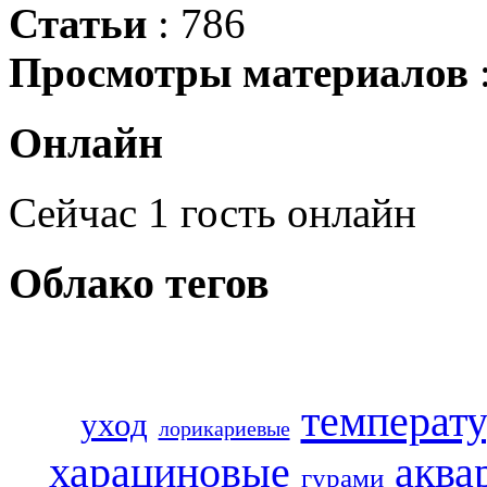
Статьи
: 786
Просмотры материалов
Онлайн
Сейчас 1 гость онлайн
Облако
тегов
температ
уход
лорикариевые
харациновые
аква
гурами