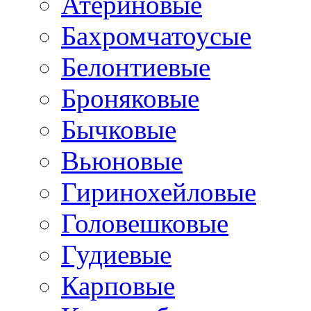
Атериновые
Бахромчатоусые
Белонтиевые
Броняковые
Бычковые
Вьюновые
Гиринохейловые
Головешковые
Гудиевые
Карповые