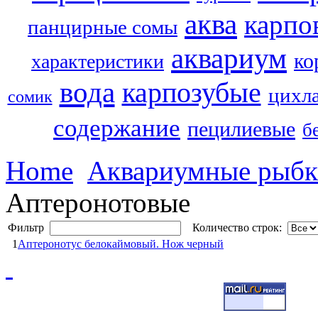
аква
карпо
панцирные сомы
аквариум
ко
характеристики
вода
карпозубые
цихл
сомик
содержание
пецилиевые
б
Home
Аквариумные рыб
Аптеронотовые
Фильтр
Количество строк:
1
Аптеронотус белокаймовый. Нож черный