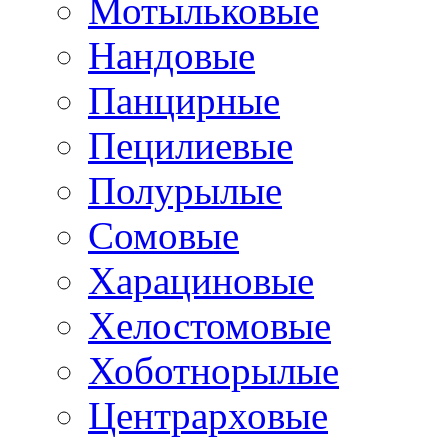
Мотыльковые
Нандовые
Панцирные
Пецилиевые
Полурылые
Сомовые
Харациновые
Хелостомовые
Хоботнорылые
Центрарховые