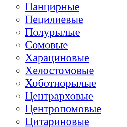
Панцирные
Пецилиевые
Полурылые
Сомовые
Харациновые
Хелостомовые
Хоботнорылые
Центрарховые
Центропомовые
Цитариновые