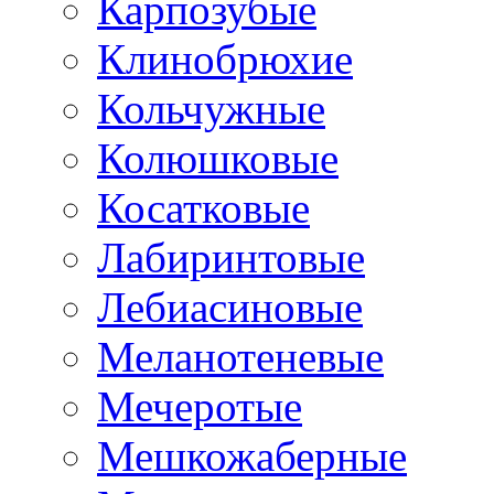
Карпозубые
Клинобрюхие
Кольчужные
Колюшковые
Косатковые
Лабиринтовые
Лебиасиновые
Меланотеневые
Мечеротые
Мешкожаберные