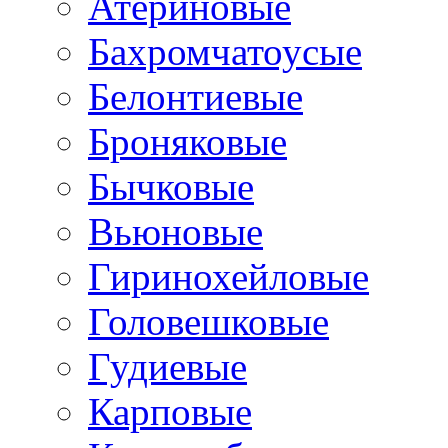
Атериновые
Бахромчатоусые
Белонтиевые
Броняковые
Бычковые
Вьюновые
Гиринохейловые
Головешковые
Гудиевые
Карповые