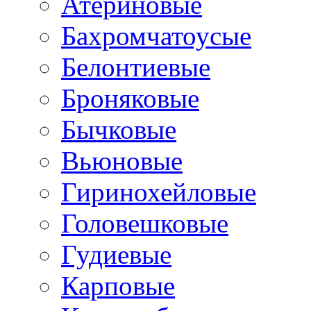
Атериновые
Бахромчатоусые
Белонтиевые
Броняковые
Бычковые
Вьюновые
Гиринохейловые
Головешковые
Гудиевые
Карповые