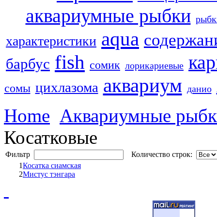
аквариумные рыбки
рыбк
aqua
содержан
характеристики
fish
кар
барбус
сомик
лорикариевые
аквариум
цихлазома
сомы
данио
Home
Аквариумные рыб
Косатковые
Фильтр
Количество строк:
1
Косатка сиамская
2
Мистус тэнгара