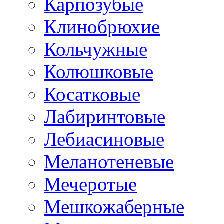
Карпозубые
Клинобрюхие
Кольчужные
Колюшковые
Косатковые
Лабиринтовые
Лебиасиновые
Меланотеневые
Мечеротые
Мешкожаберные