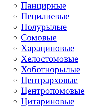
Панцирные
Пецилиевые
Полурылые
Сомовые
Харациновые
Хелостомовые
Хоботнорылые
Центрарховые
Центропомовые
Цитариновые