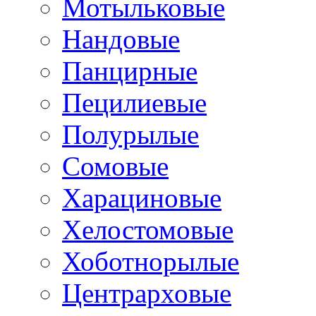
Мотыльковые
Нандовые
Панцирные
Пецилиевые
Полурылые
Сомовые
Харациновые
Хелостомовые
Хоботнорылые
Центрарховые