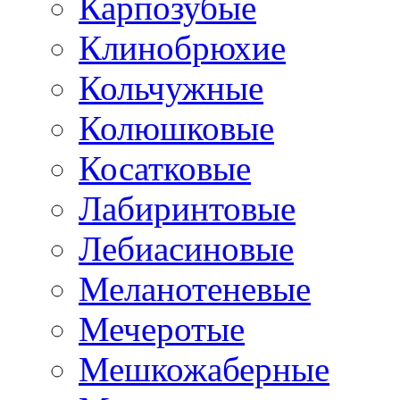
Карпозубые
Клинобрюхие
Кольчужные
Колюшковые
Косатковые
Лабиринтовые
Лебиасиновые
Меланотеневые
Мечеротые
Мешкожаберные