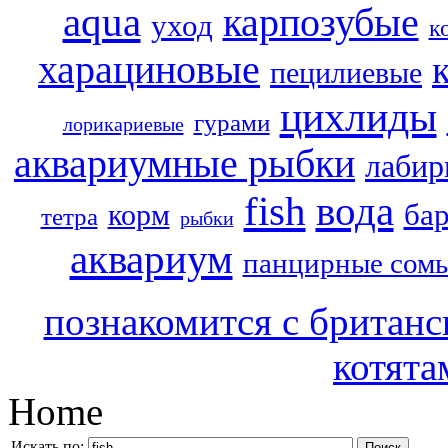
aqua
карпозубые
уход
к
харациновые
пецилиевые
цихлиды
гурами
лорикариевые
аквариумные рыбки
лабир
вода
fish
ба
корм
тетра
рыбки
аквариум
панцирные сом
познакомится с британ
котята
Home
Искать по:
Поиск