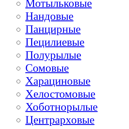
Мотыльковые
Нандовые
Панцирные
Пецилиевые
Полурылые
Сомовые
Харациновые
Хелостомовые
Хоботнорылые
Центрарховые