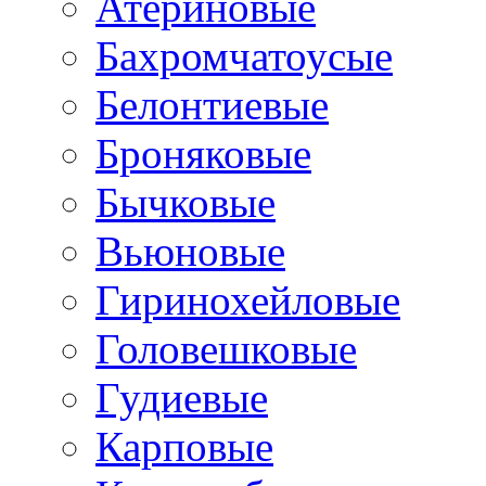
Атериновые
Бахромчатоусые
Белонтиевые
Броняковые
Бычковые
Вьюновые
Гиринохейловые
Головешковые
Гудиевые
Карповые